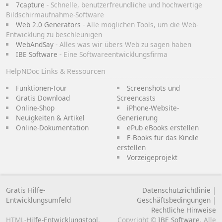
7capture
- Schnelle, benutzerfreundliche und hochwertige
Bildschirmaufnahme-Software
Web 2.0 Generators
- Alle möglichen Tools, um die Web-
Entwicklung zu beschleunigen
WebAndSay
- Alles was wir übers Web zu sagen haben
IBE Software
- Eine Softwareentwicklungsfirma
HelpNDoc Links & Ressourcen
Funktionen-Tour
Screenshots und
Gratis Download
Screencasts
Online-Shop
iPhone-Website-
Neuigkeiten & Artikel
Generierung
Online-Dokumentation
ePub eBooks erstellen
E-Books für das Kindle
erstellen
Vorzeigeprojekt
Gratis Hilfe-
Datenschutzrichtlinie
|
Entwicklungsumfeld
Geschäftsbedingungen
|
Rechtliche Hinweise
HTML-
Hilfe-Entwicklungstool
,
Copyright ©
IBE Software
. Alle