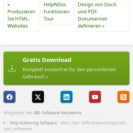
«
HelpNDoc
Design von DocX-
Produzieren
Funktionen-
und PDF-
Sie HTML-
Tour
Dokumenten
Websites
definieren »
Gratis Download
Komplett kostenfrei für den persönlichen
Gebrauch
Mitglieder des
IBE-Software-Netzwerks
Help Authoring Software
- Alles über Hilfe-Entwicklungstools
und -softwares