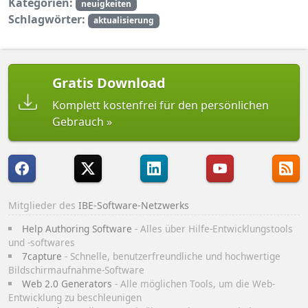
Kategorien:
neuigkeiten
Schlagwörter:
aktualisierung
Gratis Download
Komplett kostenfrei für den persönlichen
Gebrauch
Mitglieder des
IBE-Software-Netzwerks
Help Authoring Software
- Alles über Hilfe-Entwicklungstools
und -softwares
7capture
- Schnelle, benutzerfreundliche und hochwertige
Bildschirmaufnahme-Software
Web 2.0 Generators
- Alle möglichen Tools, um die Web-
Entwicklung zu beschleunigen