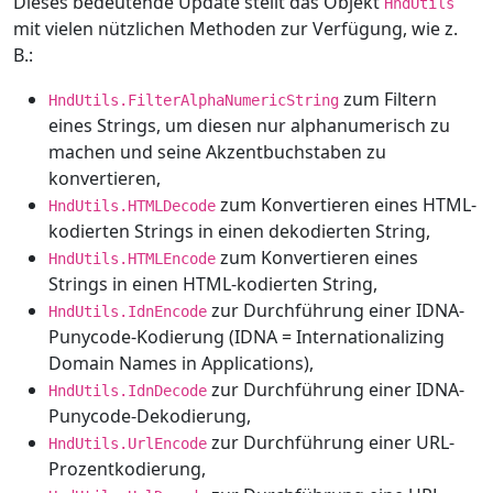
Dieses bedeutende Update stellt das Objekt
HndUtils
mit vielen nützlichen Methoden zur Verfügung, wie z.
B.:
zum Filtern
HndUtils.FilterAlphaNumericString
eines Strings, um diesen nur alphanumerisch zu
machen und seine Akzentbuchstaben zu
konvertieren,
zum Konvertieren eines HTML-
HndUtils.HTMLDecode
kodierten Strings in einen dekodierten String,
zum Konvertieren eines
HndUtils.HTMLEncode
Strings in einen HTML-kodierten String,
zur Durchführung einer IDNA-
HndUtils.IdnEncode
Punycode-Kodierung (IDNA = Internationalizing
Domain Names in Applications),
zur Durchführung einer IDNA-
HndUtils.IdnDecode
Punycode-Dekodierung,
zur Durchführung einer URL-
HndUtils.UrlEncode
Prozentkodierung,