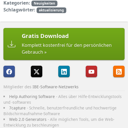
Kategorien:
Neuigkeiten
Schlagwörter:
aktualisierung
Gratis Download
Komplett kostenfrei für den persönlichen
Gebrauch
Mitglieder des
IBE-Software-Netzwerks
Help Authoring Software
- Alles über Hilfe-Entwicklungstools
und -softwares
7capture
- Schnelle, benutzerfreundliche und hochwertige
Bildschirmaufnahme-Software
Web 2.0 Generators
- Alle möglichen Tools, um die Web-
Entwicklung zu beschleunigen