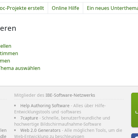
-Projekte erstellt
Online Hilfe
Ein neues Unterthema
ieren
ellen
estimmen
mmen
 Thema auswählen
Mitglieder des
IBE-Software-Netzwerks
Help Authoring Software
- Alles über Hilfe-
Entwicklungstools und -softwares
7capture
- Schnelle, benutzerfreundliche und
hochwertige Bildschirmaufnahme-Software
len
Web 2.0 Generators
- Alle möglichen Tools, um die
ndle
Web-Entwicklung zu beschleunigen