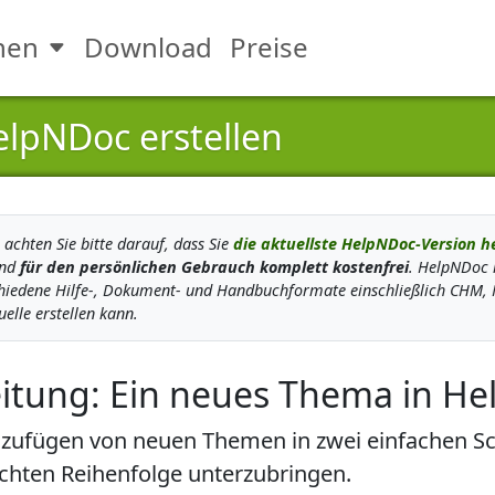
nen
Download
Preise
Toggle Funktionen submenu
elpNDoc erstellen
achten Sie bitte darauf, dass Sie
die aktuellste HelpNDoc-Version h
und
für den persönlichen Gebrauch komplett kostenfrei
. HelpNDoc 
chiedene Hilfe-, Dokument- und Handbuchformate einschließlich CHM, 
lle erstellen kann.
leitung: Ein neues Thema in H
ufügen von neuen Themen in zwei einfachen Schr
schten Reihenfolge unterzubringen.