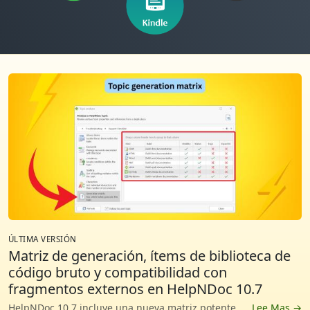
ÚLTIMA VERSIÓN
Matriz de generación, ítems de biblioteca de
código bruto y compatibilidad con
fragmentos externos en HelpNDoc 10.7
HelpNDoc 10.7 incluye una nueva matriz potente de generación en el Analizador de temas que ayudará a los escritores técnicos a entender exactamente por qué se exporta o no cada tema en cada disposición de un proyecto. Esta versión también desarrolla el ítem de biblioteca de código HTML para convertirlo en un ítem de código bruto más flexible con producción específica de formato para HTML, Markdown y otros formatos. Además, se ha añadido compatibilidad con archivos de fragmentos externos cargados durante la generación y se han realizado importantes mejoras en el editor de imágenes, el editor de temas, el editor de ecuaciones, la generación de contenido condicional y la fiabilidad en general.
Lee Mas →