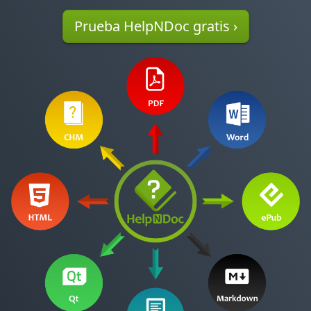
Prueba HelpNDoc gratis ›