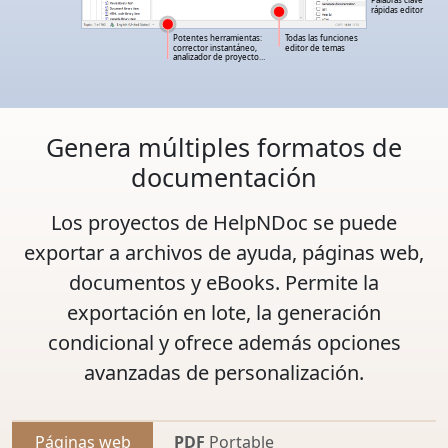
Palabras clave
rápidas editor
Potentes herramientas:
Todas las funciones
corrector instantáneo,
editor de temas
analizador de proyecto…
Genera múltiples formatos de
documentación
Los proyectos de HelpNDoc se puede
exportar a archivos de ayuda, páginas web,
documentos y eBooks. Permite la
exportación en lote
, la
generación
condicional
y ofrece además
opciones
avanzadas de personalización
.
Páginas web
PDF
Portable