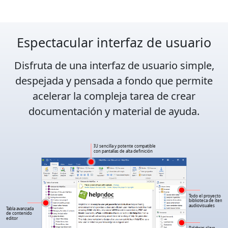
Espectacular interfaz de usuario
Disfruta de una interfaz de usuario
simple
,
despejada
y pensada a fondo que permite
acelerar
la compleja tarea de crear
documentación y material de ayuda.
IU sencilla y potente compatible
con pantallas de alta definición
Todo el proyecto
biblioteca de ítems
audiovisuales
Tabla avanzada
de contenido
editor