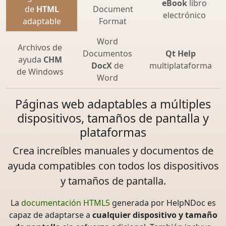
eBook
libro
de
HTML
Document
electrónico
adaptable
Format
Word
Archivos de
Documentos
Qt Help
ayuda
CHM
DocX
de
multiplataforma
de Windows
Word
Páginas web adaptables a múltiples
dispositivos, tamaños de pantalla y
plataformas
Crea increíbles manuales y documentos de
ayuda compatibles con todos los dispositivos
y tamaños de pantalla.
La
documentación HTML5
generada por HelpNDoc es
capaz de adaptarse a
cualquier dispositivo y tamaño