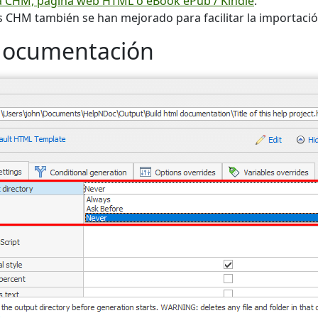
 CHM, página web HTML o eBook ePub / Kindle
.
 CHM también se han mejorado para facilitar la importaci
documentación