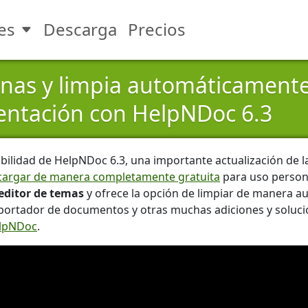
es
Descarga
Precios
Toggle Funciones submenu
nas y limpia automáticamente
ntación con HelpNDoc 6.3
bilidad de HelpNDoc 6.3, una importante actualización de 
cargar de manera completamente gratuita
para uso persona
editor de temas
y ofrece la opción de limpiar de manera au
portador de documentos y otras muchas adiciones y soluci
elpNDoc
.