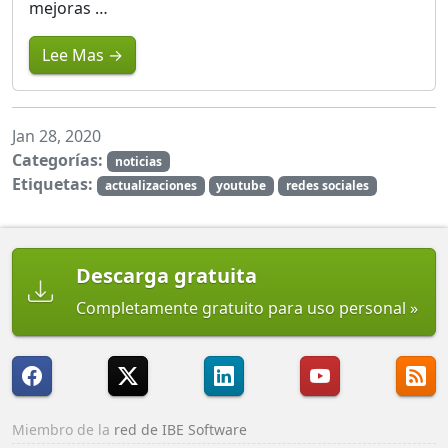
mejoras …
Lee Mas →
Jan 28, 2020
Categorías:
noticias
Etiquetas:
actualizaciones
youtube
redes sociales
Descarga gratuita
Completamente gratuito para uso personal
Miembro de la
red de IBE Software