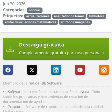
Jun 30, 2026
Categorías:
noticias
Etiquetas:
actualizaciones
analizador de temas
biblioteca
editor de ecuaciones matemáticas
editor de imágenes
Descarga gratuita
Completamente gratuito para uso personal
Miembro de la
red de IBE Software
Software de creación de documentación de ayuda
- Todo
sobre los programas y herramientas de creación de
documentación de ayuda
7capture
- Software de captura de pantalla de alta calidad,
fácil y rápido