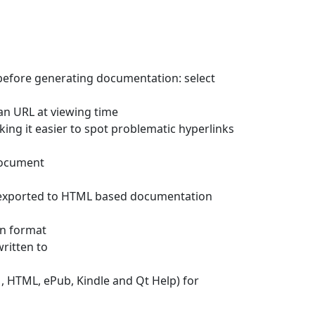
 before generating documentation: select
 an URL at viewing time
king it easier to spot problematic hyperlinks
 document
ly exported to HTML based documentation
on format
written to
HTML, ePub, Kindle and Qt Help) for