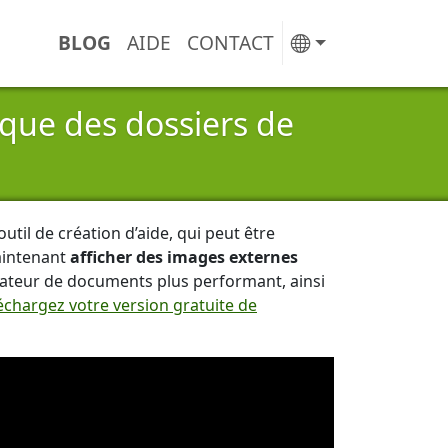
BLOG
AIDE
CONTACT
u
que des dossiers de
til de création d’aide, qui peut être
maintenant
afficher des images externes
ortateur de documents plus performant, ainsi
échargez votre version gratuite de