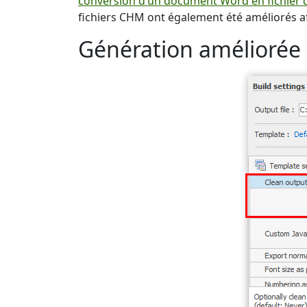
conversion d’un document Word en fichier 
fichiers CHM ont également été améliorés af
Génération améliorée