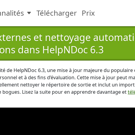
nalités
Télécharger
Prix
Toggle Fonctionnalités submen
ternes et nettoyage automati
ions dans HelpNDoc 6.3
té de HelpNDoc 6.3, une mise à jour majeure du populaire ou
sonnel et à des fins d’évaluation. Cette mise à jour peut 
uellement nettoyer le répertoire de sortie et inclut un imp
e bogues. Lisez la suite pour en apprendre davantage et
tél