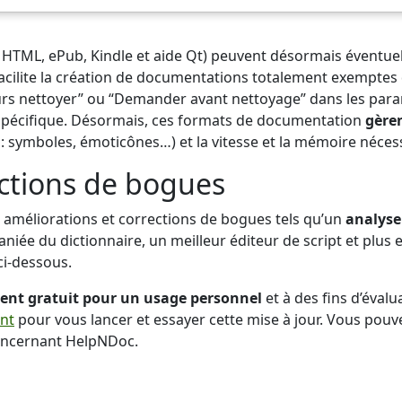
HTML, ePub, Kindle et aide Qt) peuvent désormais éventu
facilite la création de documentations totalement exempte
ours nettoyer” ou “Demander avant nettoyage” dans les par
il spécifique. Désormais, ces formats de documentation
gère
: symboles, émoticônes…) et la vitesse et la mémoire nécess
ections de bogues
améliorations et corrections de bogues tels qu’un
analyse
aniée du dictionnaire, un meilleur éditeur de script et plus 
ci-dessous.
nt gratuit pour un usage personnel
et à des fins d’évalua
ant
pour vous lancer et essayer cette mise à jour. Vous pou
oncernant HelpNDoc.