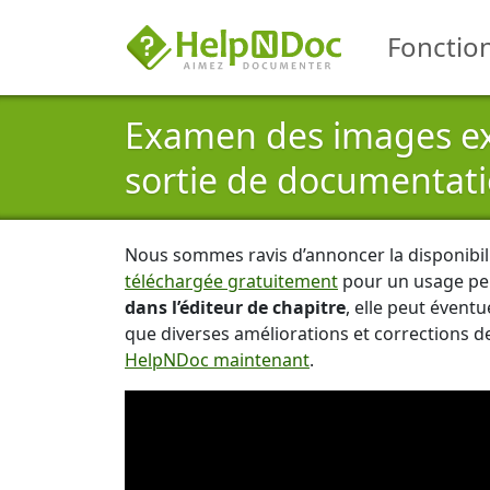
Fonction
Examen des images ex
sortie de documentat
Nous sommes ravis d’annoncer la disponibili
téléchargée gratuitement
pour un usage per
dans l’éditeur de chapitre
, elle peut évent
que diverses améliorations et corrections d
HelpNDoc maintenant
.