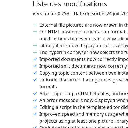
Liste des modifications
Version 6.3.0.298 – Date de sortie: 24 juil. 20
External file pictures are now drawn in th
For HTML based documentation formats, i
build settings to never clean, always cle
Library items now display an icon overla
The hyperlink analyzer now selects the fu
Imported documents now correctly impo
Imported split documents now correctly 
Copying topic content between two insta
Unicode characters having codes greater
formats
After importing a CHM help files, anch
An error message is now displayed when tr
Editing a script in the template editor d
Improved speed and memory usage when 
projects using at least one picture librar
Optimized topic loading speed when they