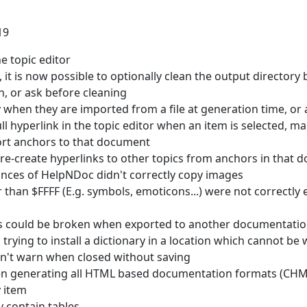
19
e topic editor
t is now possible to optionally clean the output directory
an, or ask before cleaning
y when they are imported from a file at generation time, or
ll hyperlink in the topic editor when an item is selected, ma
rt anchors to that document
re-create hyperlinks to other topics from anchors in that
nces of HelpNDoc didn't correctly copy images
 than $FFFF (E.g. symbols, emoticons...) were not correct
ors could be broken when exported to another documentati
ying to install a dictionary in a location which cannot be 
idn't warn when closed without saving
generating all HTML based documentation formats (CHM, 
y item
 contain tables