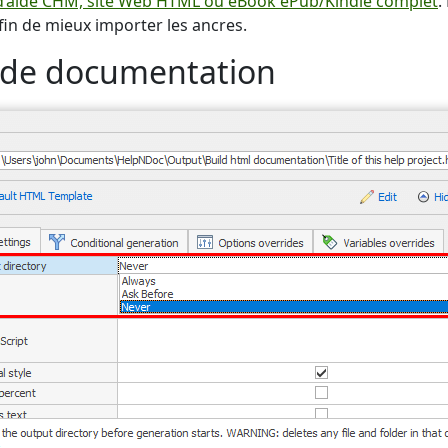
d’aide CHM, site Web HTML ou eBook ePub/Kindle complet
.
in de mieux importer les ancres.
 de documentation