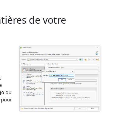
tières de votre
t
e
go ou
 pour